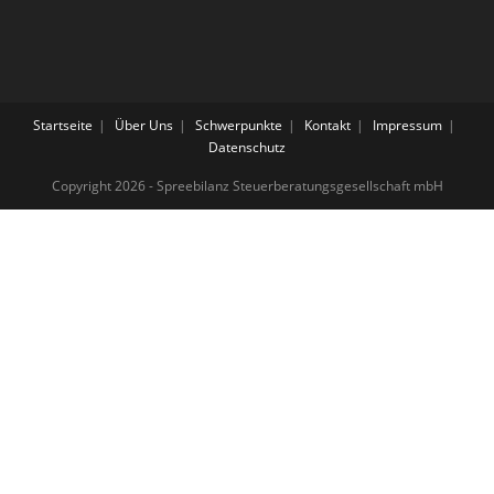
Startseite
Über Uns
Schwerpunkte
Kontakt
Impressum
Datenschutz
Copyright 2026 - Spreebilanz Steuerberatungsgesellschaft mbH